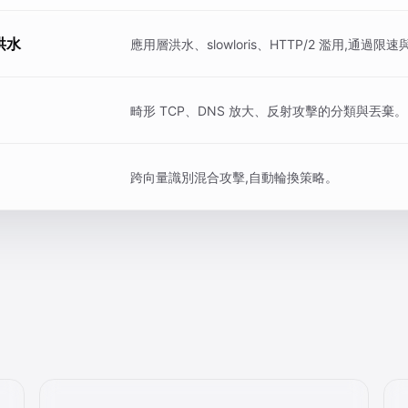
 洪水
應用層洪水、slowloris、HTTP/2 濫用,通過
畸形 TCP、DNS 放大、反射攻擊的分類與丟棄。
跨向量識別混合攻擊,自動輪換策略。