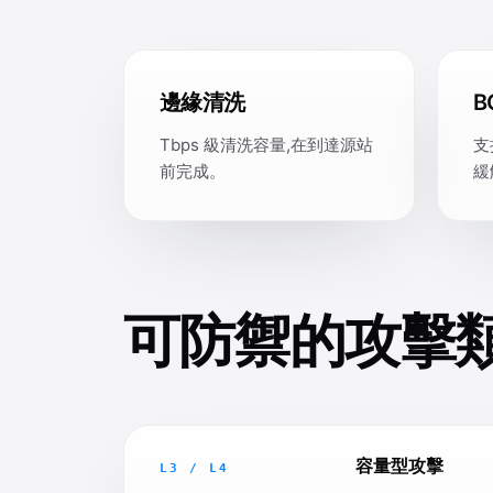
邊緣清洗
B
Tbps 級清洗容量,在到達源站
支
前完成。
緩
可防禦的攻擊
容量型攻擊
L3 / L4