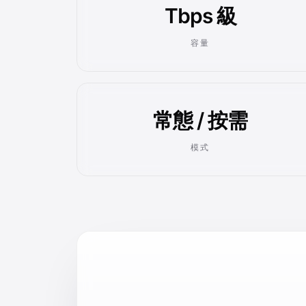
Tbps 級
容量
常態 / 按需
模式